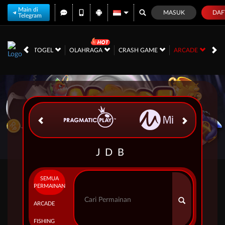
Main di
MASUK
DAF
Telegram
RACE
TOGEL
OLAHRAGA
CRASH GAME
ARCADE
PO
JDB
SEMUA
PERMAINAN
ARCADE
FISHING