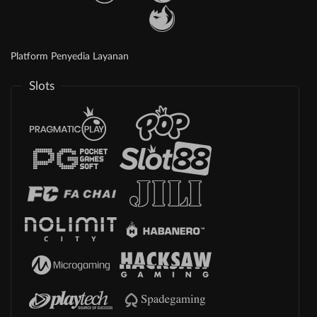
Platform Penyedia Layanan
Slots