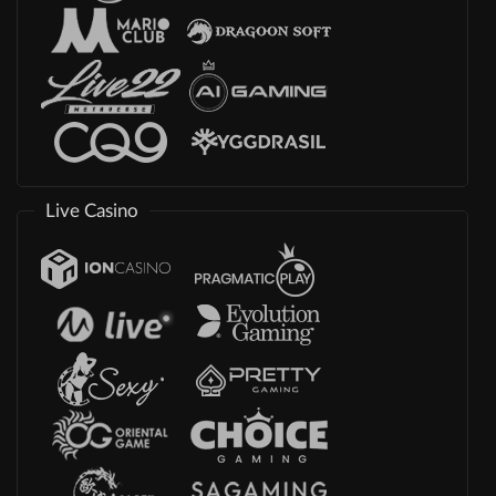
Live Casino