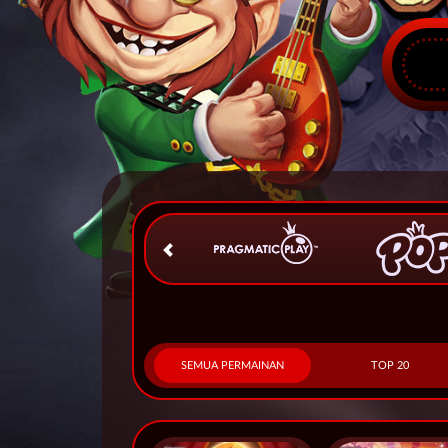
SEMUA PERMAINAN
TOP 20