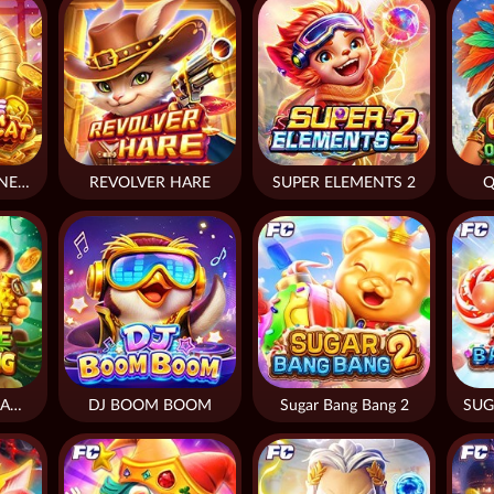
MUSCLE FORTUNE CAT
REVOLVER HARE
SUPER ELEMENTS 2
Q
JUNGLE BANG BANG
DJ BOOM BOOM
Sugar Bang Bang 2