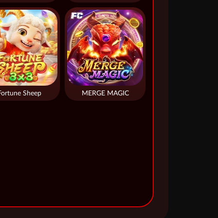
Fortune Sheep
MERGE MAGIC