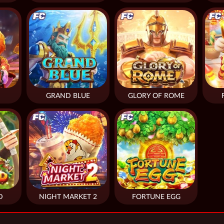
H
GRAND BLUE
GLORY OF ROME
D
NIGHT MARKET 2
FORTUNE EGG