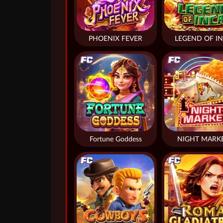
PHOENIX FEVER
LEGEND OF I
Fortune Goddess
NIGHT MARK