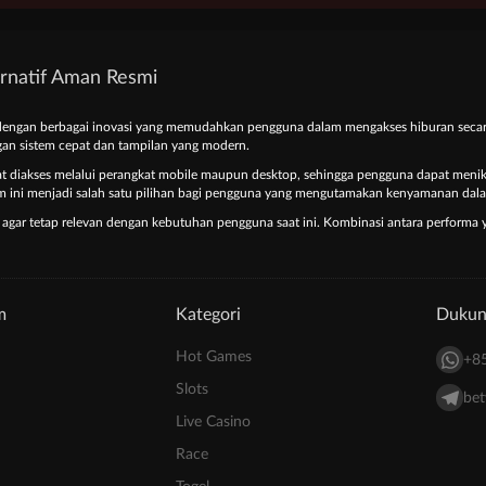
ernatif Aman Resmi
g dengan berbagai inovasi yang memudahkan pengguna dalam mengakses hiburan secara
an sistem cepat dan tampilan yang modern.
 diakses melalui perangkat mobile maupun desktop, sehingga pengguna dapat menik
form ini menjadi salah satu pilihan bagi pengguna yang mengutamakan kenyamanan dal
agar tetap relevan dengan kebutuhan pengguna saat ini. Kombinasi antara performa y
m
Kategori
Dukun
Hot Games
+8
Slots
be
Live Casino
Race