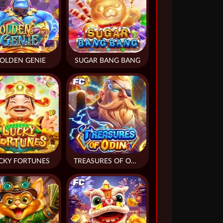
OLDEN GENIE
SUGAR BANG BANG
CKY FORTUNES
TREASURES OF ODIN