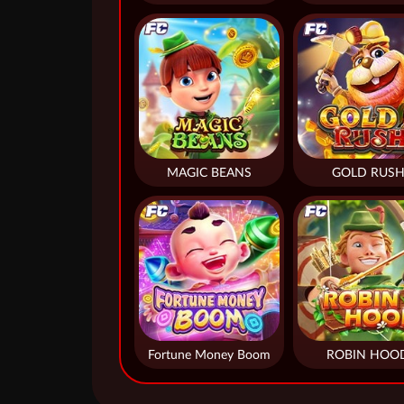
MAGIC BEANS
GOLD RUS
Fortune Money Boom
ROBIN HOO