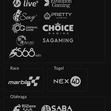
Race
Togel
Olahraga