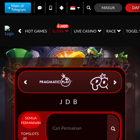
Main di
MASUK
DAF
Telegram
IDR
12,737,084,
HOT GAMES
SLOTS
LIVE CASINO
RACE
TOGEL
JDB
SEMUA
PERMAINAN
TOP
SLOTS
20