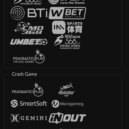
Crash Game