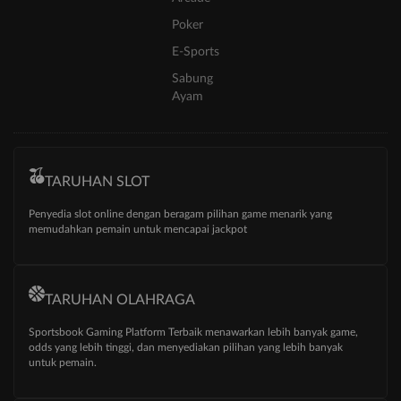
Poker
E-Sports
Sabung
Ayam
TARUHAN SLOT
Penyedia slot online dengan beragam pilihan game menarik yang
memudahkan pemain untuk mencapai jackpot
TARUHAN OLAHRAGA
Sportsbook Gaming Platform Terbaik menawarkan lebih banyak game,
odds yang lebih tinggi, dan menyediakan pilihan yang lebih banyak
untuk pemain.