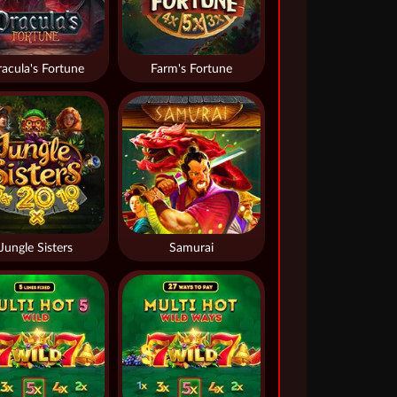
acula's Fortune
Farm's Fortune
Jungle Sisters
Samurai