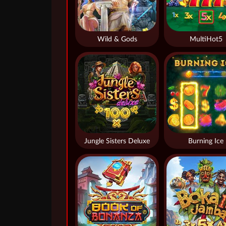
Wild & Gods
MultiHot5
Jungle Sisters Deluxe
Burning Ice