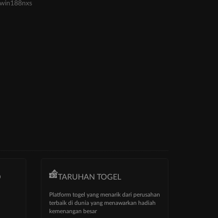
twin188nxs
O
TARUHAN TOGEL
Platform togel yang menarik dari perusahan
terbaik di dunia yang menawarkan hadiah
kemenangan besar